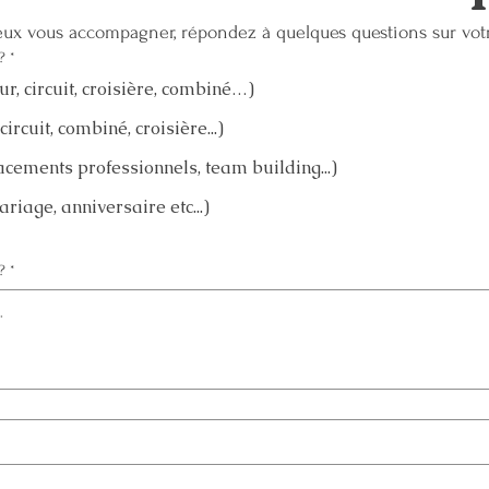
eux vous accompagner, répondez à quelques questions sur vot
?
*
r, circuit, croisière, combiné…)
ircuit, combiné, croisière...)
cements professionnels, team building...)
iage, anniversaire etc...)
?
*